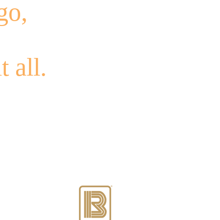
go,
t all.
kmar Landing está
gestionado con
orgullo por