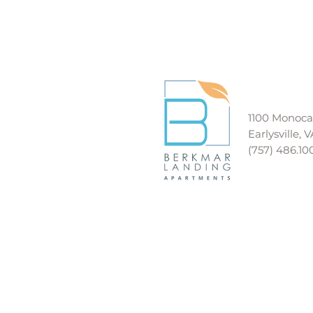
1100 Monoc
Earlysville, 
(757) 486.10