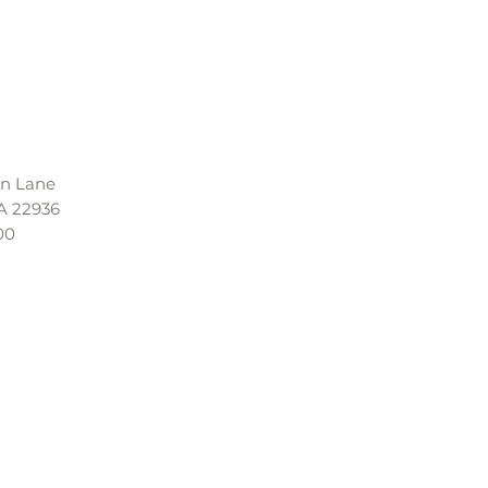
an Lane
VA 22936
00