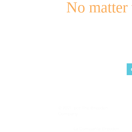
No matter 
Berkm
© 2021 por The Breeden
Company
La Compañía Breeden